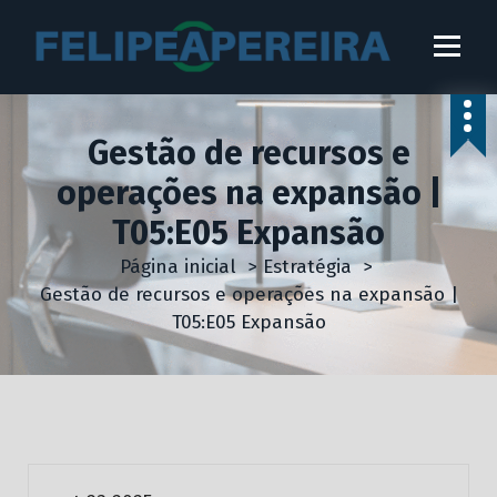
P
u
l
a
r
Gestão de recursos e
p
a
operações na expansão |
r
T05:E05 Expansão
a
o
Página inicial
>
Estratégia
>
c
Gestão de recursos e operações na expansão |
o
T05:E05 Expansão
n
Estratégia
Expansão
Gestão
t
e
Gestão Estratégica para Líderes de Alta Performance
ú
Liderança
Marketing
d
o