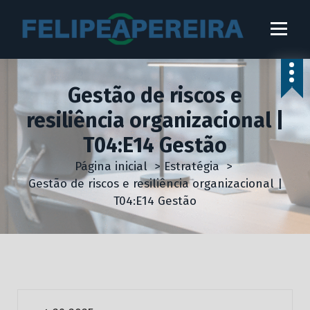
P
u
l
a
r
Gestão de riscos e
p
a
resiliência organizacional |
r
T04:E14 Gestão
a
o
Página inicial
>
Estratégia
>
c
Gestão de riscos e resiliência organizacional |
o
T04:E14 Gestão
n
t
Estratégia
Gestão
e
Gestão Estratégica para Líderes de Alta Performance
ú
Liderança
Marketing
d
o