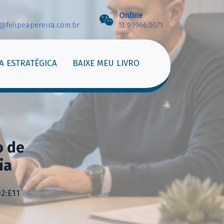
Online
e@felipeapereira.com.br
51 99966.0071
A ESTRATÉGICA
BAIXE MEU LIVRO
o de
ia
2:E11