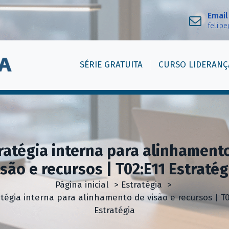
Email
felip
SÉRIE GRATUITA
CURSO LIDERANÇ
ratégia interna para alinhament
isão e recursos | T02:E11 Estratég
Página inicial
>
Estratégia
>
atégia interna para alinhamento de visão e recursos | T0
Estratégia