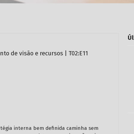
 Alta Performance
Liderança
Ú
to de visão e recursos | T02:E11
égia interna bem definida caminha sem